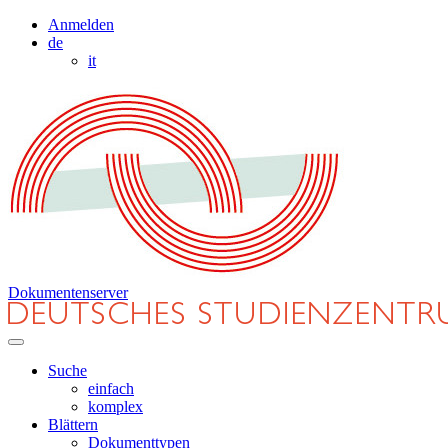
Anmelden
de
it
Dokumentenserver
Suche
einfach
komplex
Blättern
Dokumenttypen