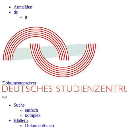
Anmelden
de
it
Dokumentenserver
Suche
einfach
komplex
Blättern
Dokumenttypen