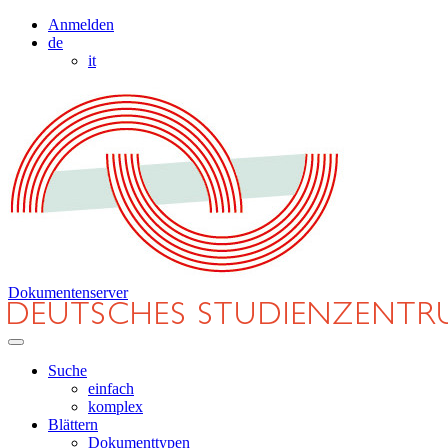
Anmelden
de
it
Dokumentenserver
Suche
einfach
komplex
Blättern
Dokumenttypen