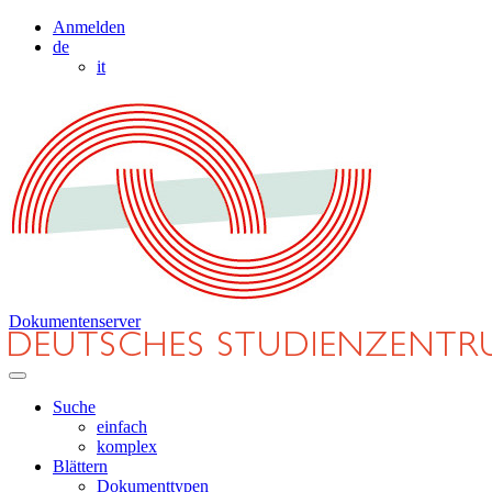
Anmelden
de
it
Dokumentenserver
Suche
einfach
komplex
Blättern
Dokumenttypen