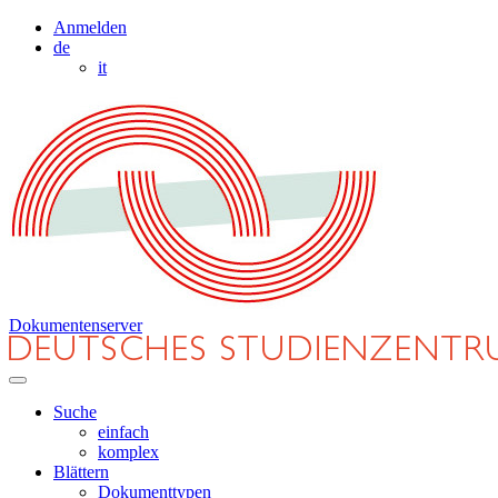
Anmelden
de
it
Dokumentenserver
Suche
einfach
komplex
Blättern
Dokumenttypen