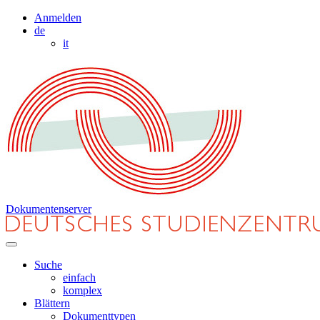
Anmelden
de
it
Dokumentenserver
Suche
einfach
komplex
Blättern
Dokumenttypen