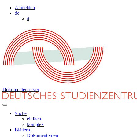
Anmelden
de
it
Dokumentenserver
Suche
einfach
komplex
Blättern
Dokumenttypen