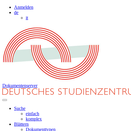
Anmelden
de
it
Dokumentenserver
Suche
einfach
komplex
Blättern
Dokumenttypen