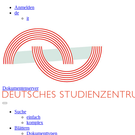
Anmelden
de
it
Dokumentenserver
Suche
einfach
komplex
Blättern
Dokumenttypen