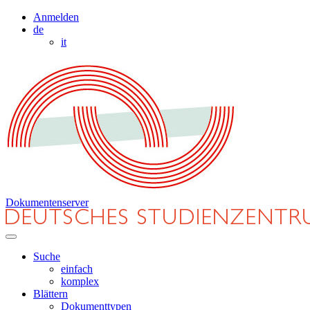
Anmelden
de
it
Dokumentenserver
Suche
einfach
komplex
Blättern
Dokumenttypen