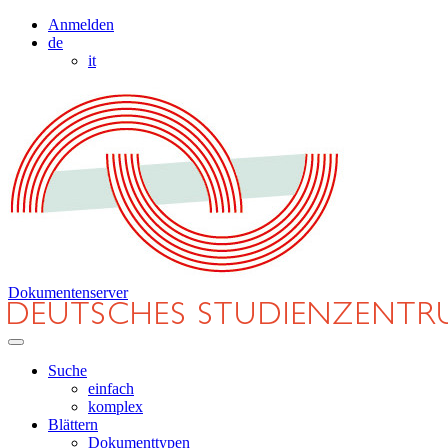
Anmelden
de
it
Dokumentenserver
Suche
einfach
komplex
Blättern
Dokumenttypen