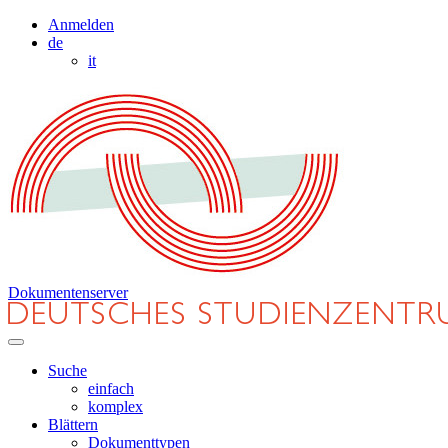
Anmelden
de
it
Dokumentenserver
Suche
einfach
komplex
Blättern
Dokumenttypen