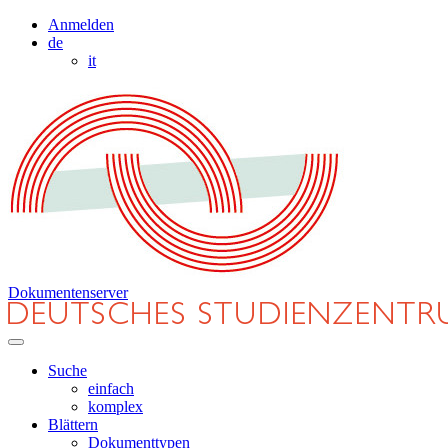
Anmelden
de
it
Dokumentenserver
Suche
einfach
komplex
Blättern
Dokumenttypen