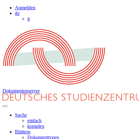
Anmelden
de
it
Dokumentenserver
Suche
einfach
komplex
Blättern
Dokumenttypen