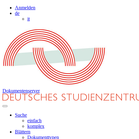
Anmelden
de
it
Dokumentenserver
Suche
einfach
komplex
Blättern
Dokumenttypen