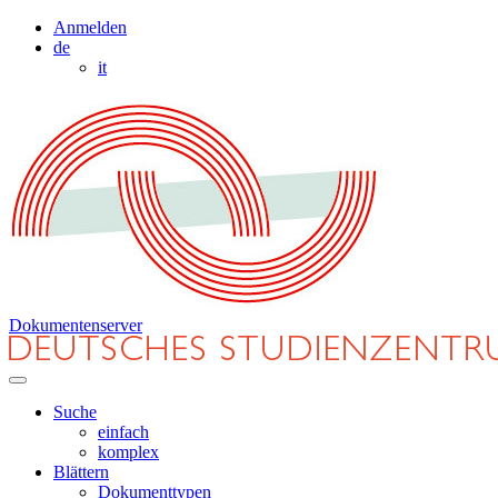
Anmelden
de
it
Dokumentenserver
Suche
einfach
komplex
Blättern
Dokumenttypen