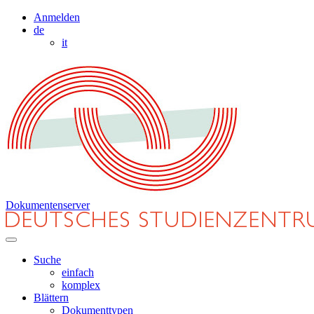
Anmelden
de
it
Dokumentenserver
Suche
einfach
komplex
Blättern
Dokumenttypen