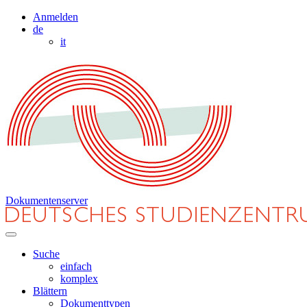
Anmelden
de
it
Dokumentenserver
Suche
einfach
komplex
Blättern
Dokumenttypen