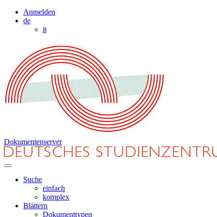
Anmelden
de
it
Dokumentenserver
Suche
einfach
komplex
Blättern
Dokumenttypen