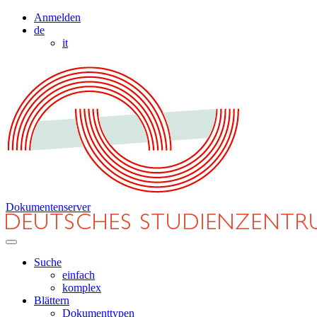
Anmelden
de
it
Dokumentenserver
Suche
einfach
komplex
Blättern
Dokumenttypen