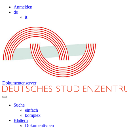
Anmelden
de
it
Dokumentenserver
Suche
einfach
komplex
Blättern
Dokumenttypen