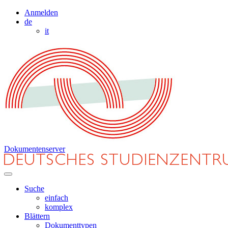
Anmelden
de
it
Dokumentenserver
Suche
einfach
komplex
Blättern
Dokumenttypen