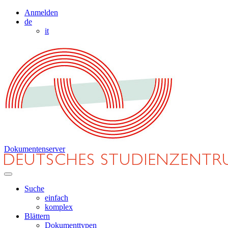
Anmelden
de
it
Dokumentenserver
Suche
einfach
komplex
Blättern
Dokumenttypen