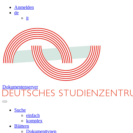
Anmelden
de
it
Dokumentenserver
Suche
einfach
komplex
Blättern
Dokumenttypen