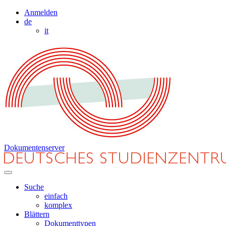
Anmelden
de
it
Dokumentenserver
Suche
einfach
komplex
Blättern
Dokumenttypen