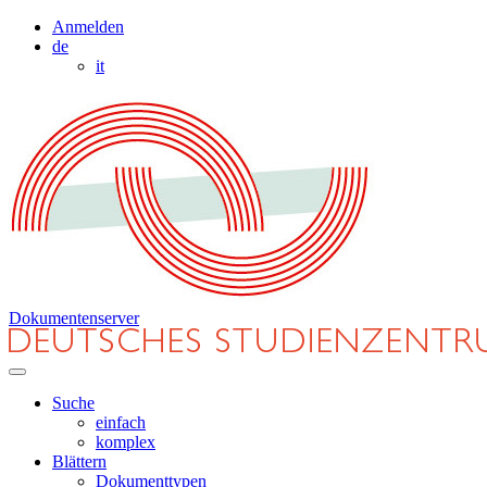
Anmelden
de
it
Dokumentenserver
Suche
einfach
komplex
Blättern
Dokumenttypen