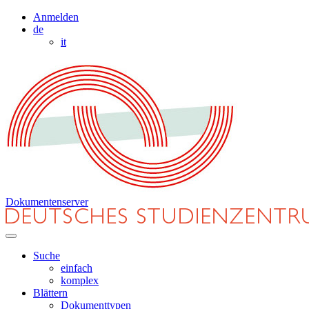
Anmelden
de
it
Dokumentenserver
Suche
einfach
komplex
Blättern
Dokumenttypen