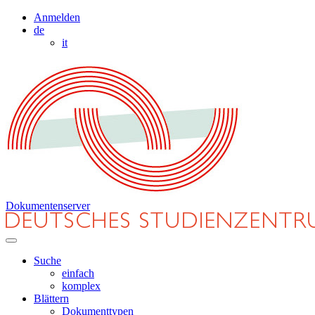
Anmelden
de
it
Dokumentenserver
Suche
einfach
komplex
Blättern
Dokumenttypen