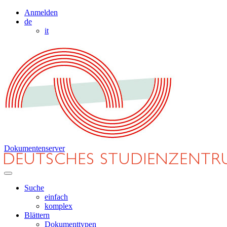
Anmelden
de
it
Dokumentenserver
Suche
einfach
komplex
Blättern
Dokumenttypen