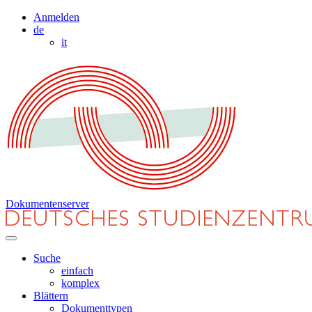
Anmelden
de
it
Dokumentenserver
Suche
einfach
komplex
Blättern
Dokumenttypen