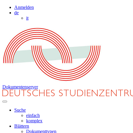
Anmelden
de
it
Dokumentenserver
Suche
einfach
komplex
Blättern
Dokumenttypen