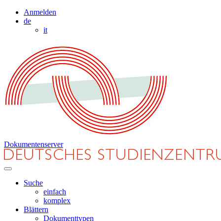
Anmelden
de
it
Dokumentenserver
Suche
einfach
komplex
Blättern
Dokumenttypen