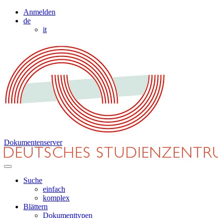
Anmelden
de
it
Dokumentenserver
Suche
einfach
komplex
Blättern
Dokumenttypen