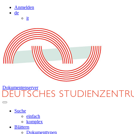
Anmelden
de
it
Dokumentenserver
Suche
einfach
komplex
Blättern
Dokumenttypen