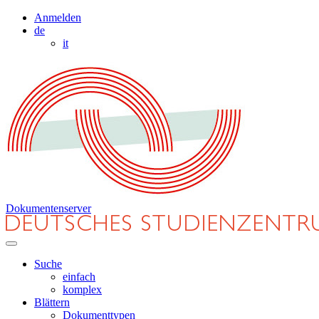
Anmelden
de
it
Dokumentenserver
Suche
einfach
komplex
Blättern
Dokumenttypen