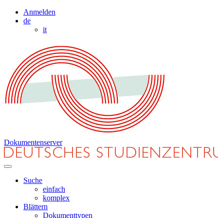
Anmelden
de
it
Dokumentenserver
Suche
einfach
komplex
Blättern
Dokumenttypen