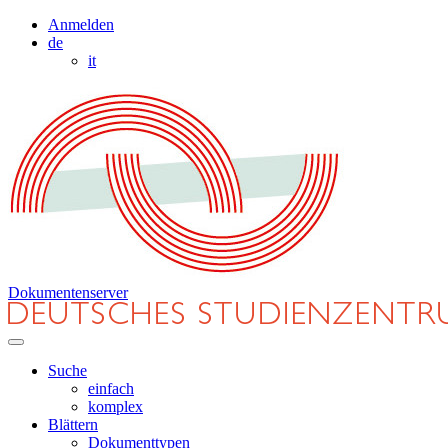
Anmelden
de
it
Dokumentenserver
Suche
einfach
komplex
Blättern
Dokumenttypen