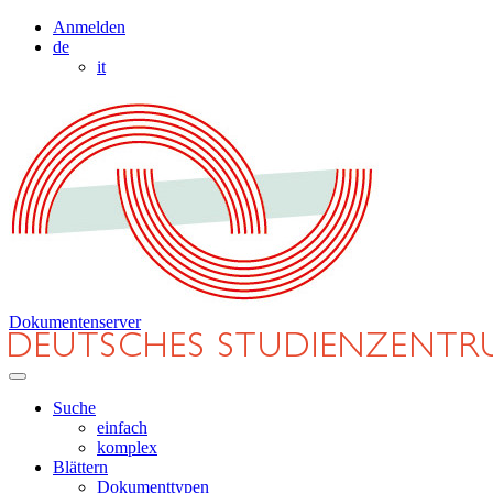
Anmelden
de
it
Dokumentenserver
Suche
einfach
komplex
Blättern
Dokumenttypen