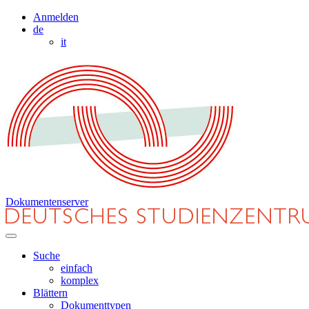
Anmelden
de
it
Dokumentenserver
Suche
einfach
komplex
Blättern
Dokumenttypen