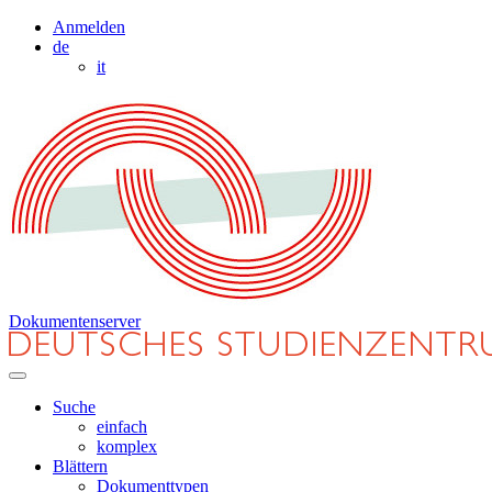
Anmelden
de
it
Dokumentenserver
Suche
einfach
komplex
Blättern
Dokumenttypen