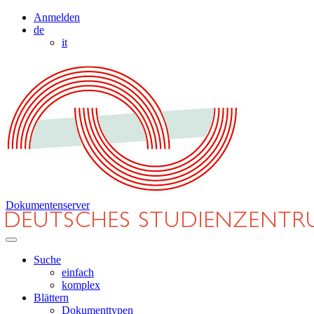
Anmelden
de
it
Dokumentenserver
Suche
einfach
komplex
Blättern
Dokumenttypen