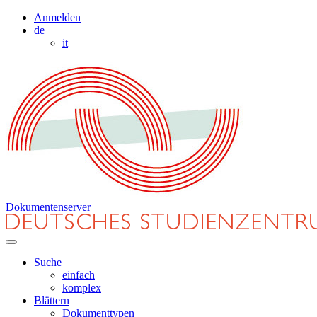
Anmelden
de
it
Dokumentenserver
Suche
einfach
komplex
Blättern
Dokumenttypen