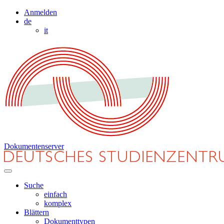
Anmelden
de
it
Dokumentenserver
Suche
einfach
komplex
Blättern
Dokumenttypen