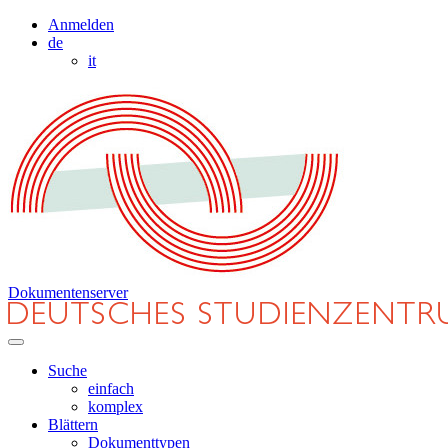
Anmelden
de
it
Dokumentenserver
Suche
einfach
komplex
Blättern
Dokumenttypen