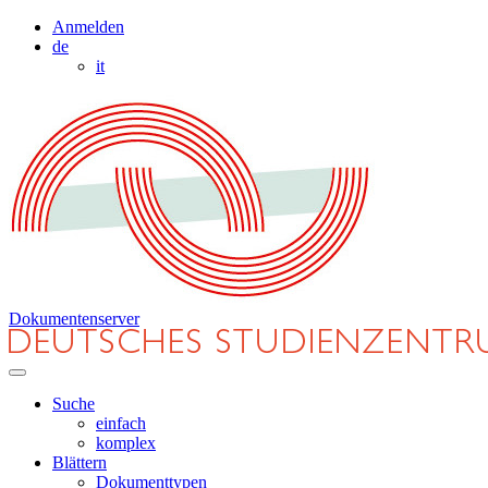
Anmelden
de
it
Dokumentenserver
Suche
einfach
komplex
Blättern
Dokumenttypen