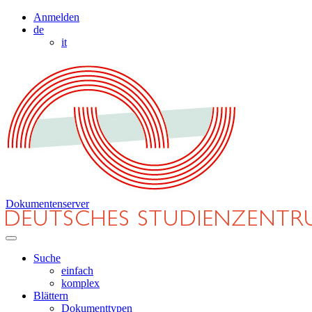
Anmelden
de
it
Dokumentenserver
Suche
einfach
komplex
Blättern
Dokumenttypen