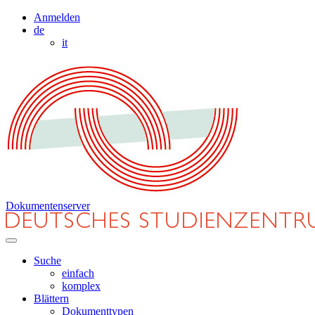
Anmelden
de
it
Dokumentenserver
Suche
einfach
komplex
Blättern
Dokumenttypen