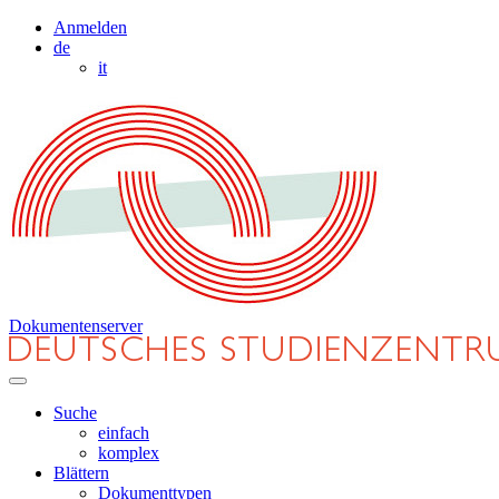
Anmelden
de
it
Dokumentenserver
Suche
einfach
komplex
Blättern
Dokumenttypen