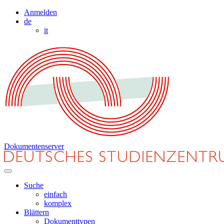
Anmelden
de
it
Dokumentenserver
Suche
einfach
komplex
Blättern
Dokumenttypen