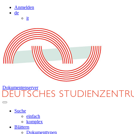
Anmelden
de
it
Dokumentenserver
Suche
einfach
komplex
Blättern
Dokumenttypen